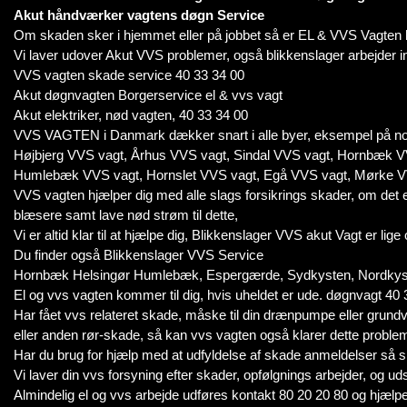
Akut håndværker vagtens døgn Service
Om skaden sker i hjemmet eller på jobbet så er EL & VVS Vagten k
Vi laver udover Akut VVS problemer, også blikkenslager arbejder i
VVS vagten skade service 40 33 34 00
Akut døgnvagten Borgerservice el & vvs vagt
Akut elektriker, nød vagten, 40 33 34 00
VVS VAGTEN i Danmark dækker snart i alle byer, eksempel på no
Højbjerg VVS vagt, Århus VVS vagt, Sindal VVS vagt, Hornbæk V
Humlebæk VVS vagt, Hornslet VVS vagt, Egå VVS vagt, Mørke V
VVS vagten hjælper dig med alle slags forsikrings skader, om det er
blæsere samt lave nød strøm til dette,
Vi er altid klar til at hjælpe dig, Blikkenslager VVS akut Vagt er lige
Du finder også Blikkenslager VVS Service
Hornbæk Helsingør Humlebæk, Espergærde, Sydkysten, Nordkyste
El og vvs vagten kommer til dig, hvis uheldet er ude. døgnvagt 40 
Har fået vvs relateret skade, måske til din drænpumpe eller gru
eller anden rør-skade, så kan vvs vagten også klarer dette proble
Har du brug for hjælp med at udfyldelse af skade anmeldelser så s
Vi laver din vvs forsyning efter skader, opfølgnings arbejder, og uds
Almindelig el og vvs arbejde udføres kontakt 80 20 20 80 og hjælpe