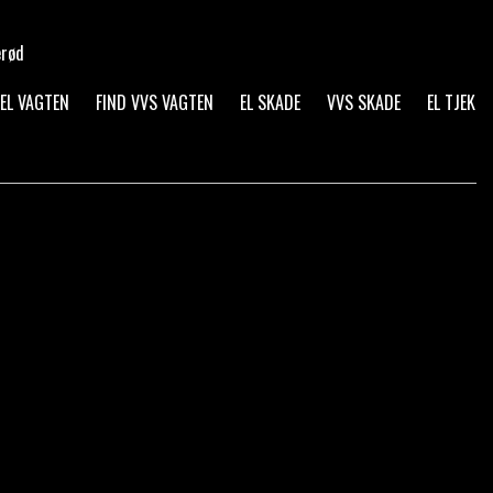
erød
 EL VAGTEN
FIND VVS VAGTEN
EL SKADE
VVS SKADE
EL TJEK