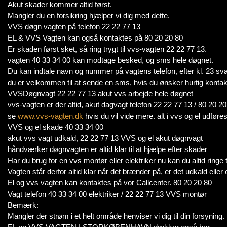
Akut skader kommer altid først.
Mangler du en forsikring hjælper vi dig med dette.
VVS døgn vagten på telefon 22 22 77 13
EL & VVS Vagten kan også kontaktes på 80 20 20 80
Er skaden først sket, så ring trygt til vvs-vagten 22 22 77 13.
vagten 40 33 34 00 kan modtage besked, og sms hele døgnet.
Du kan indtale navn og nummer på vagtens telefon, efter kl. 23 svare
du er velkommen til at sende en sms, hvis du ønsker hurtig kontak
VVSDøgnvagt 22 22 77 13 akut vvs arbejde hele døgnet
vvs-vagten er der altid, akut dagvagt telefon 22 22 77 13 / 80 2
se
www.vvs-vagten.dk
hvis du vil vide mere. alt i vvs og el udføres
VVS og el skade 40 33 34 00
akut vvs vagt udkald, 22 22 77 13 VVS og el akut døgnvagt
håndværker døgnvagten er altid klar til at hjælpe efter skader
Har du brug for en vvs montør eller elektriker nu kan du altid ringe
Vagten står derfor altid klar når det brænder på, er det udkald eller 
El og vvs vagten kan kontaktes på vor Callcenter. 80 20 20 80
Vagt telefon 40 33 34 00 elektriker / 22 22 77 13 VVS montør
Bemærk:
Mangler der strøm i et helt område henviser vi dig til din forsyning.