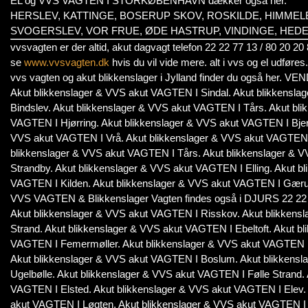
EL og VVS VAGTEN I STORKØBENHAVN dækker også her.
HERSLEV, KATTINGE, BOSERUP SKOV, ROSKILDE, HIMME
SVOGERSLEV, VOR FRUE, ØDE HASTRUP, VINDINGE, HED
vvsvagten er der altid, akut dagvagt telefon 22 22 77 13 / 80 2
se
www.vvsvagten.dk
hvis du vil vide mere. alt i vvs og el udføres.
vvs vagten og akut blikkenslager i Jylland finder du også her. 
Akut blikkenslager & VVS akut VAGTEN I Sindal. Akut blikkensl
Bindslev. Akut blikkenslager & VVS akut VAGTEN I Tårs. Akut bl
VAGTEN I Hjørring. Akut blikkenslager & VVS akut VAGTEN I Bjer
VVS akut VAGTEN I Vrå. Akut blikkenslager & VVS akut VAGTEN I 
blikkenslager & VVS akut VAGTEN I Tårs. Akut blikkenslager & 
Strandby. Akut blikkenslager & VVS akut VAGTEN I Elling. Akut 
VAGTEN I Kilden. Akut blikkenslager & VVS akut VAGTEN I Gær
VVS VAGTEN & Blikkenslager Vagten findes også i DJURS 22 22 7
Akut blikkenslager & VVS akut VAGTEN I Risskov. Akut blikkens
Strand. Akut blikkenslager & VVS akut VAGTEN I Ebeltoft. Akut b
VAGTEN I Femermøller. Akut blikkenslager & VVS akut VAGTEN 
Akut blikkenslager & VVS akut VAGTEN I Boslum. Akut blikkens
Ugelbølle. Akut blikkenslager & VVS akut VAGTEN I Følle Strand.
VAGTEN I Elsted. Akut blikkenslager & VVS akut VAGTEN I Elev.
akut VAGTEN I Løgten. Akut blikkenslager & VVS akut VAGTEN I 