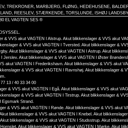
LEV, TREKRONER, MARBJERG, FLØNG, HEDEHUSENE, BALD
ELAND, REESLEV, STÆRKENDE, TORSLUNDE, ISHØJ LANDSB
0 20 80 EL VAGTEN SES ®
VENDSYSSEL.
ager & VVS akut VAGTEN I Alstrup. Akut blikkenslager & VVS akut 
ikkenslager & VVS akut VAGTEN I Tversted. Akut blikkenslager & VV
gby. Akut blikkenslager & VVS akut VAGTEN I Astrup. Akut blikkens
Jerslev. Akut blikkenslager & VVS akut VAGTEN I Øster Brøndersle
VVS akut VAGTEN I Frederikshavn. Akut blikkenslager & VVS akut V
blikkenslager & VVS akut VAGTEN I Ravnshøj. Akut blikkenslager &
um.
7 13 / 40 33 34 00
lager & VVS akut VAGTEN I Egå. Akut blikkenslager & VVS akut VA
likkenslager & VVS akut VAGTEN I Tirstrup. Akut blikkenslager & VV
I Egsmark Strand.
lager & VVS akut VAGTEN I Rønde. Akut blikkenslager & VVS akut V
 Akut blikkenslager & VVS akut VAGTEN I Knebel. Akut blikkenslage
 Akut blikkenslager & VVS akut VAGTEN I Studsstrup. Akut blikken
Hornslet. Akut blikkenslager & VVS akut VAGTEN I Mørke. Akut bli