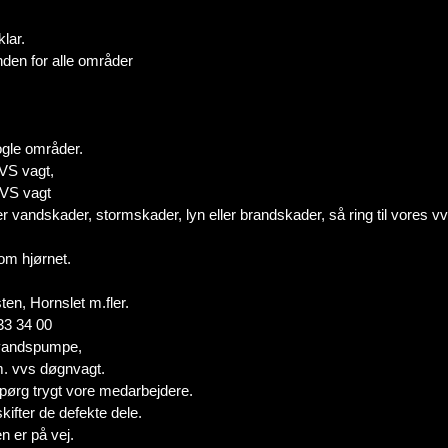
lar.
nden for alle områder
gle områder.
VS vagt,
VS vagt
 vandskader, stormskader, lyn eller brandskader, så ring til vores vv
 om hjørnet.
n, Hornslet m.fler.
33 34 00
ndvandspumpe,
m. vvs døgnvagt.
pørg trygt vore medarbejdere.
kifter de defekte dele.
n er på vej.